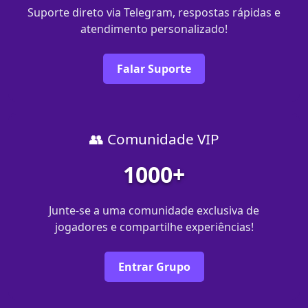
Suporte direto via Telegram, respostas rápidas e
atendimento personalizado!
Falar Suporte
👥 Comunidade VIP
1000+
Junte-se a uma comunidade exclusiva de
jogadores e compartilhe experiências!
Entrar Grupo