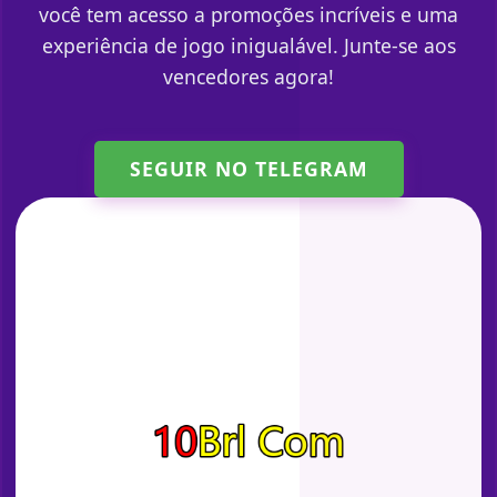
você tem acesso a promoções incríveis e uma
experiência de jogo inigualável. Junte-se aos
vencedores agora!
SEGUIR NO TELEGRAM