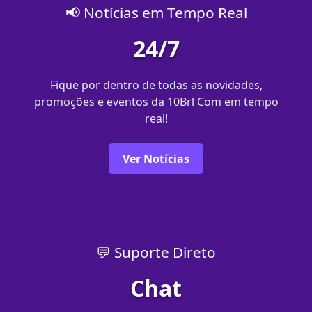
📢 Notícias em Tempo Real
24/7
Fique por dentro de todas as novidades,
promoções e eventos da 10Brl Com em tempo
real!
Ver Notícias
💬 Suporte Direto
Chat