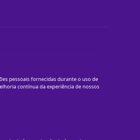
ões pessoais fornecidas durante o uso de
elhoria contínua da experiência de nossos