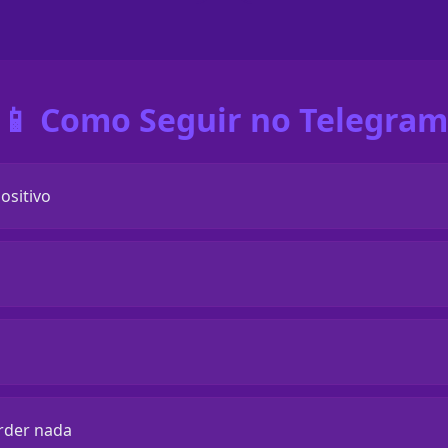
📱 Como Seguir no Telegram
ositivo
erder nada