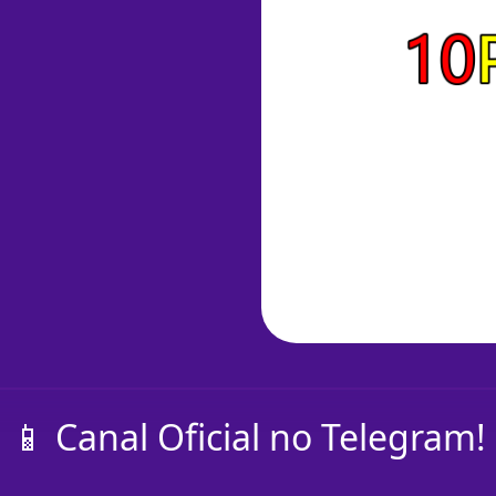
📱 Canal Oficial no Telegram!