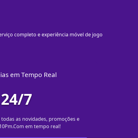
m
rviço completo e experiência móvel de jogo
cias em Tempo Real
24/7
e todas as novidades, promoções e
 10Pm.Com em tempo real!