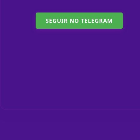
SEGUIR NO TELEGRAM