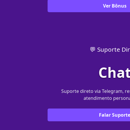
Ver Bônus
💬 Suporte Di
Cha
Suporte direto via Telegram, r
atendimento persona
Falar Suport