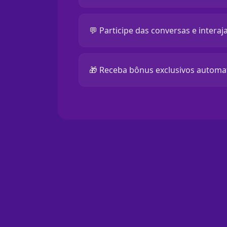
💬 Participe das conversas e interaj
🎁 Receba bônus exclusivos autom