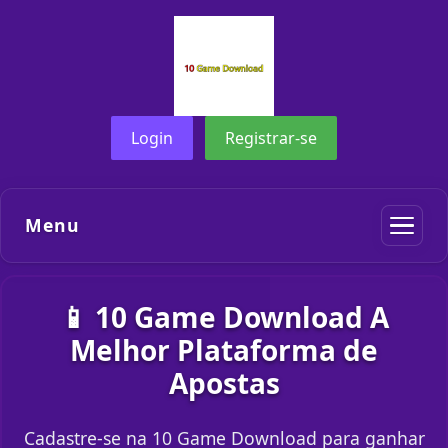
Login
Registrar-se
Menu
📱 10 Game Download A
Melhor Plataforma de
Apostas
Cadastre-se na 10 Game Download para ganhar