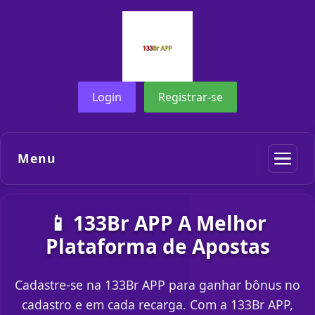
Login
Registrar-se
Menu
📱 133Br APP A Melhor
Plataforma de Apostas
Cadastre-se na 133Br APP para ganhar bônus no
cadastro e em cada recarga. Com a 133Br APP,