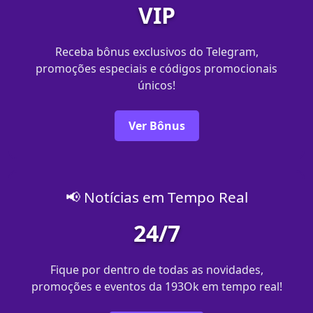
VIP
Receba bônus exclusivos do Telegram,
promoções especiais e códigos promocionais
únicos!
Ver Bônus
📢 Notícias em Tempo Real
24/7
Fique por dentro de todas as novidades,
promoções e eventos da 193Ok em tempo real!