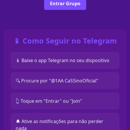
Entrar Grupo
📱 Como Seguir no Telegram
📱 Baixe o app Telegram no seu dispositivo
🔍 Procure por "@1AA CaSSinoOficial"
👆 Toque em "Entrar" ou "Join"
🔔 Ative as notificações para não perder
nada