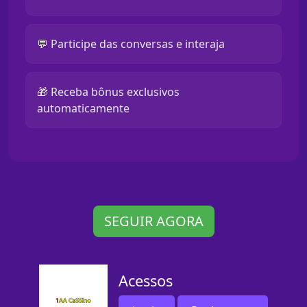
💬 Participe das conversas e interaja
🎁 Receba bônus exclusivos
automaticamente
SEGUIR AGORA
Acessos