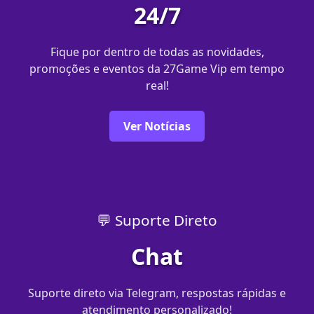
24/7
Fique por dentro de todas as novidades,
promoções e eventos da 27Game Vip em tempo
real!
Ver Notícias
💬 Suporte Direto
Chat
Suporte direto via Telegram, respostas rápidas e
atendimento personalizado!