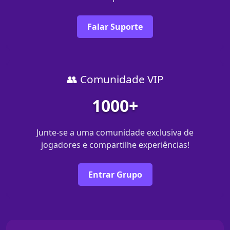
Falar Suporte
👥 Comunidade VIP
1000+
Junte-se a uma comunidade exclusiva de
jogadores e compartilhe experiências!
Entrar Grupo