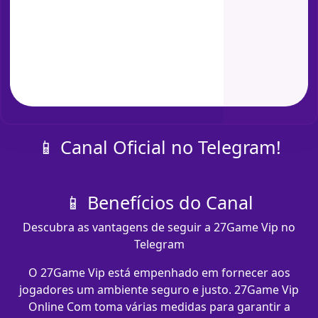
📱 Canal Oficial no Telegram!
📱 Benefícios do Canal
Descubra as vantagens de seguir a 27Game Vip no
Telegram
O 27Game Vip está empenhado em fornecer aos
jogadores um ambiente seguro e justo. 27Game Vip
Online Com toma várias medidas para garantir a