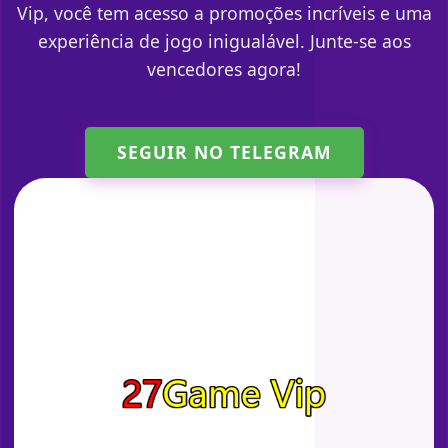
Vip, você tem acesso a promoções incríveis e uma
experiência de jogo inigualável. Junte-se aos
vencedores agora!
SEGUIR NO TELEGRAM