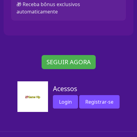
🎁 Receba bônus exclusivos
automaticamente
SEGUIR AGORA
Acessos
Login
Registrar-se