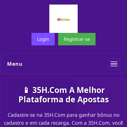
Login
Registrar-se
Menu
📱 35H.Com A Melhor
Plataforma de Apostas
Cadastre-se na 35H.Com para ganhar bônus no
cadastro e em cada recarga. Com a 35H.Com, você