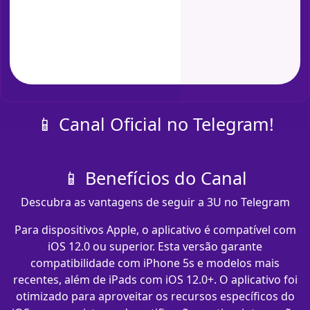
📱 Canal Oficial no Telegram!
📱 Benefícios do Canal
Descubra as vantagens de seguir a 3U no Telegram
Para dispositivos Apple, o aplicativo é compatível com
iOS 12.0 ou superior. Esta versão garante
compatibilidade com iPhone 5s e modelos mais
recentes, além de iPads com iOS 12.0+. O aplicativo foi
otimizado para aproveitar os recursos específicos do