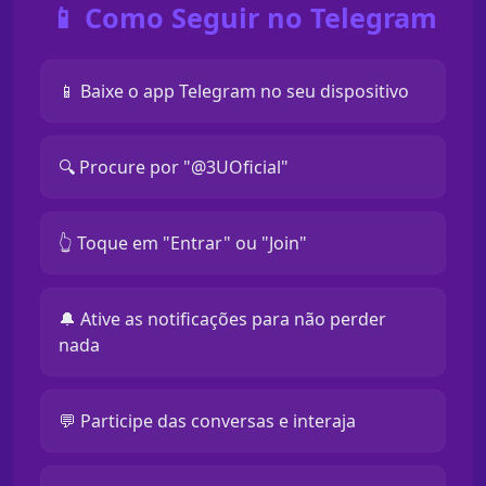
📱 Como Seguir no Telegram
📱 Baixe o app Telegram no seu dispositivo
🔍 Procure por "@3UOficial"
👆 Toque em "Entrar" ou "Join"
🔔 Ative as notificações para não perder
nada
💬 Participe das conversas e interaja