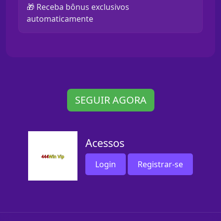
🎁 Receba bônus exclusivos
automaticamente
SEGUIR AGORA
Acessos
Login
Registrar-se