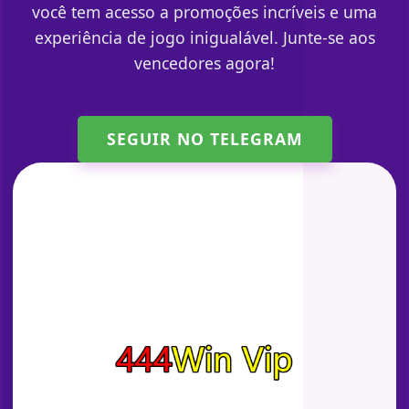
você tem acesso a promoções incríveis e uma
experiência de jogo inigualável. Junte-se aos
vencedores agora!
SEGUIR NO TELEGRAM