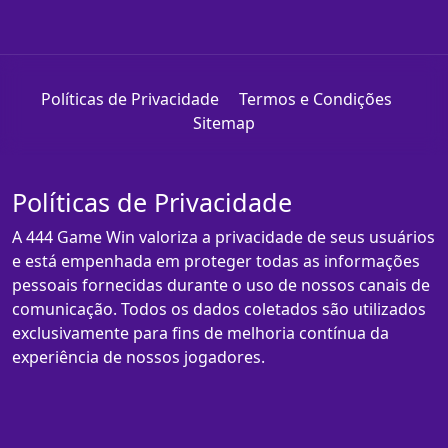
Políticas de Privacidade
Termos e Condições
Sitemap
Políticas de Privacidade
A 444 Game Win valoriza a privacidade de seus usuários
e está empenhada em proteger todas as informações
pessoais fornecidas durante o uso de nossos canais de
comunicação. Todos os dados coletados são utilizados
exclusivamente para fins de melhoria contínua da
experiência de nossos jogadores.