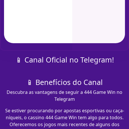
📱 Canal Oficial no Telegram!
📱 Benefícios do Canal
Descubra as vantagens de seguir a 444 Game Win no
Telegram
Se estiver procurando por apostas esportivas ou caça-
níqueis, o cassino 444 Game Win tem algo para todos.
Oferecemos os jogos mais recentes de alguns dos