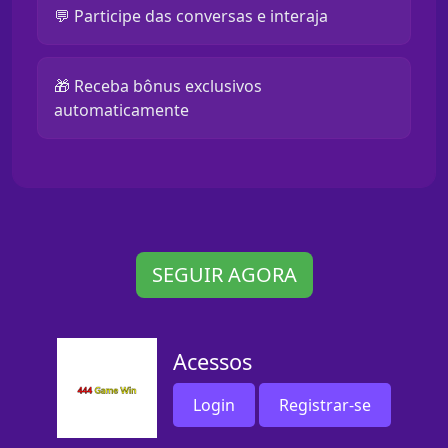
💬 Participe das conversas e interaja
🎁 Receba bônus exclusivos
automaticamente
SEGUIR AGORA
Acessos
Login
Registrar-se