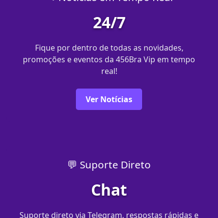
24/7
Fique por dentro de todas as novidades,
promoções e eventos da 456Bra Vip em tempo
real!
Ver Notícias
💬 Suporte Direto
Chat
Suporte direto via Telegram, respostas rápidas e