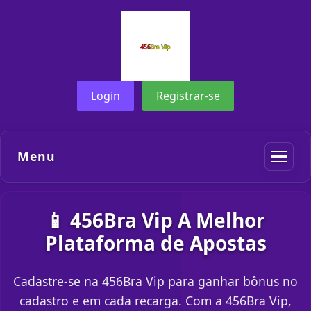
Login
Registrar-se
Menu
📱 456Bra Vip A Melhor
Plataforma de Apostas
Cadastre-se na 456Bra Vip para ganhar bônus no
cadastro e em cada recarga. Com a 456Bra Vip,