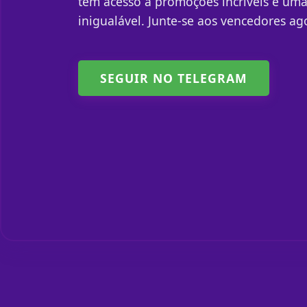
tem acesso a promoções incríveis e uma
inigualável. Junte-se aos vencedores ag
SEGUIR NO TELEGRAM