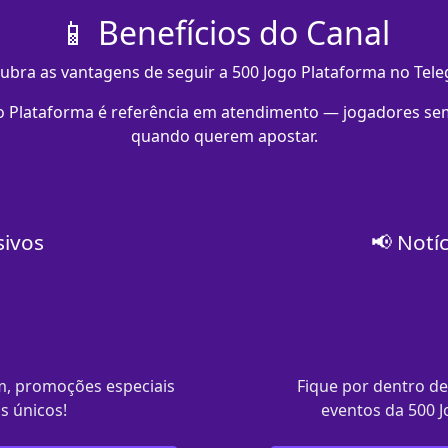
📱 Benefícios do Canal
ubra as vantagens de seguir a 500 Jogo Plataforma no Tel
ogo Plataforma é referência em atendimento — jogadores se
quando querem apostar.
sivos
📢 Notí
m, promoções especiais
Fique por dentro d
s únicos!
eventos da 500 