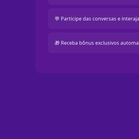
💬 Participe das conversas e interaj
🎁 Receba bônus exclusivos autom