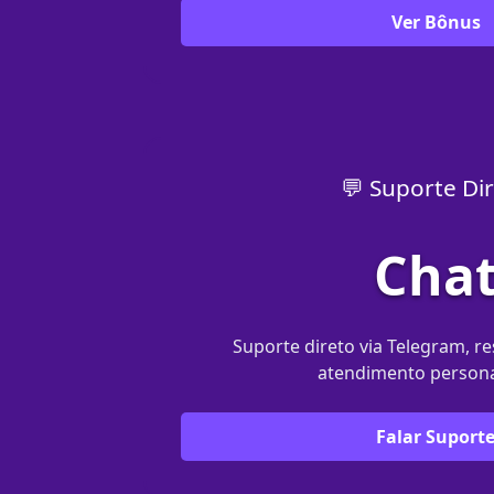
Ver Bônus
💬 Suporte Di
Cha
Suporte direto via Telegram, r
atendimento persona
Falar Suport