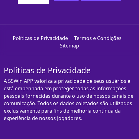
Políticas de Privacidade
Termos e Condições
Sitemap
Políticas de Privacidade
A 55Win APP valoriza a privacidade de seus usuários e
está empenhada em proteger todas as informações
pessoais fornecidas durante o uso de nossos canais de
comunicação. Todos os dados coletados são utilizados
exclusivamente para fins de melhoria contínua da
experiência de nossos jogadores.