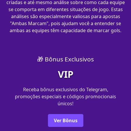
criadas e até mesmo análise sobre como cada equipe
se comporta em diferentes situações de jogo. Estas
análises são especialmente valiosas para apostas
"Ambas Marcam", pois ajudam você a entender se
ambas as equipes têm capacidade de marcar gols.
🎁 Bônus Exclusivos
VIP
Receba bônus exclusivos do Telegram,
promoções especiais e códigos promocionais
únicos!
Ver Bônus