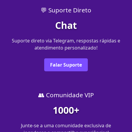
💬 Suporte Direto
Chat
Suporte direto via Telegram, respostas rápidas e
atendimento personalizado!
Falar Suporte
👥 Comunidade VIP
1000+
Junte-se a uma comunidade exclusiva de