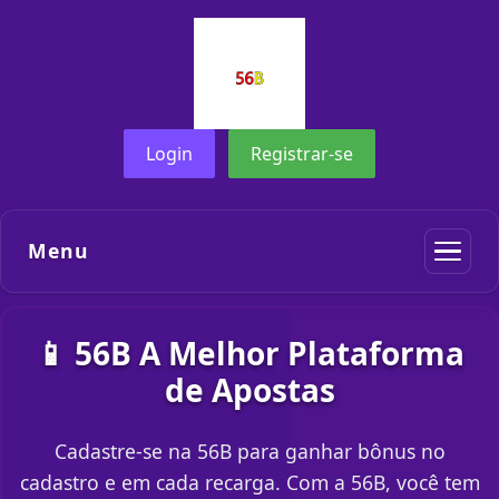
Login
Registrar-se
Menu
📱 56B A Melhor Plataforma
de Apostas
Cadastre-se na 56B para ganhar bônus no
cadastro e em cada recarga. Com a 56B, você tem