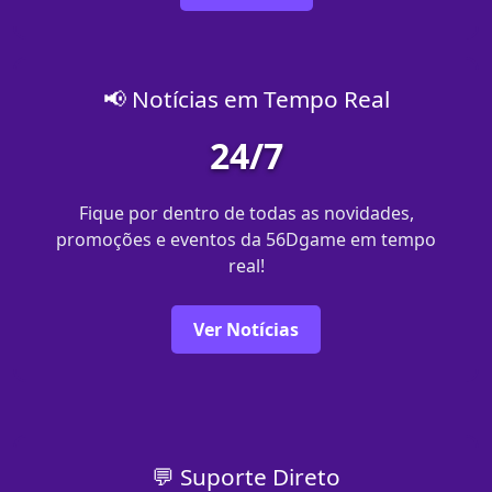
📢 Notícias em Tempo Real
24/7
Fique por dentro de todas as novidades,
promoções e eventos da 56Dgame em tempo
real!
Ver Notícias
💬 Suporte Direto