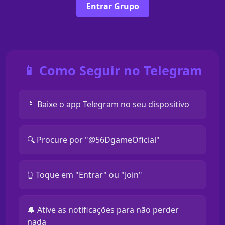
Entrar Grupo
📱 Como Seguir no Telegram
📱 Baixe o app Telegram no seu dispositivo
🔍 Procure por "@56DgameOficial"
👆 Toque em "Entrar" ou "Join"
🔔 Ative as notificações para não perder
nada