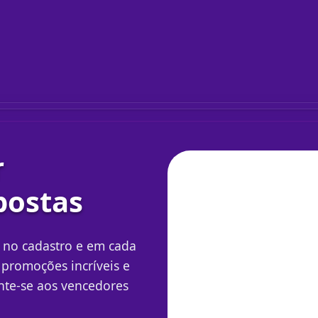
r
postas
 no cadastro e em cada
 promoções incríveis e
unte-se aos vencedores