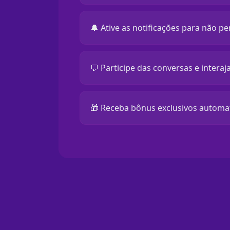
🔔 Ative as notificações para não p
💬 Participe das conversas e interaj
🎁 Receba bônus exclusivos autom