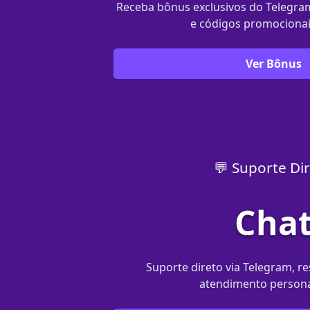
Receba bônus exclusivos do Telegra
e códigos promocionai
Ver Bônus
💬 Suporte Di
Cha
Suporte direto via Telegram, r
atendimento persona