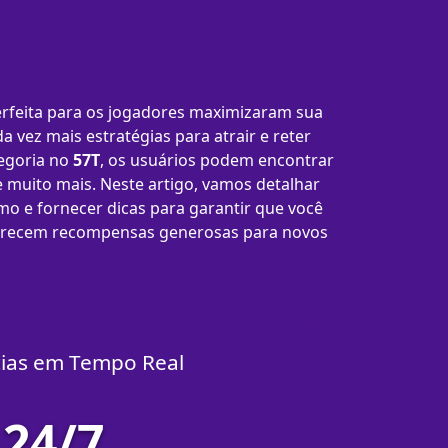
rfeita para os jogadores maximizaram sua
vez mais estratégias para atrair e reter
tegoria no
57T
, os usuários podem encontrar
muito mais. Neste artigo, vamos detalhar
imo e fornecer dicas para garantir que você
erecem recompensas generosas para novos
cias em Tempo Real
24/7