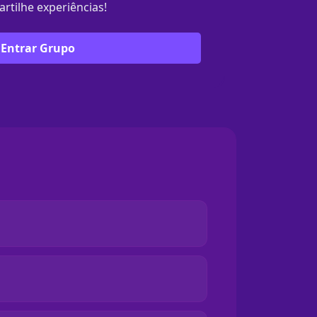
rtilhe experiências!
Entrar Grupo