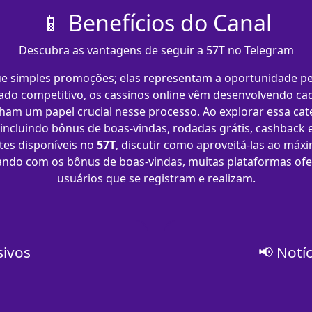
📱 Benefícios do Canal
Descubra as vantagens de seguir a 57T no Telegram
e simples promoções; elas representam a oportunidade pe
do competitivo, os cassinos online vêm desenvolvendo cada 
ham um papel crucial nesse processo. Ao explorar essa ca
cluindo bônus de boas-vindas, rodadas grátis, cashback e 
tes disponíveis no
57T
, discutir como aproveitá-las ao máx
ndo com os bônus de boas-vindas, muitas plataformas of
usuários que se registram e realizam.
sivos
📢 Notí