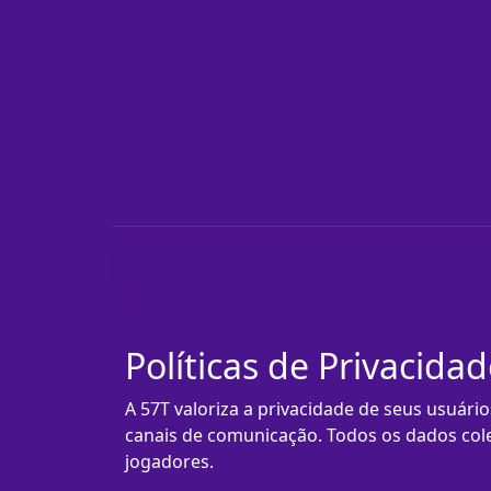
Políticas de Privacida
A 57T valoriza a privacidade de seus usuár
canais de comunicação. Todos os dados cole
jogadores.