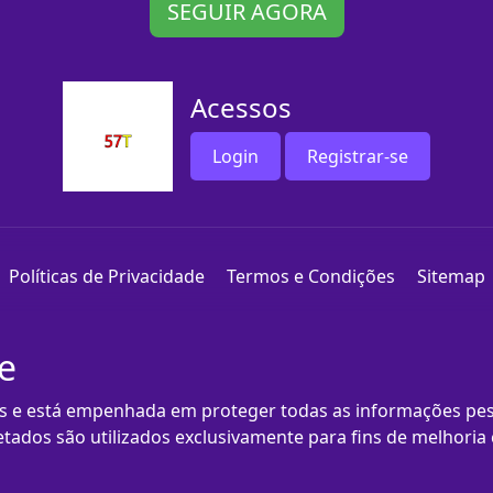
SEGUIR AGORA
Acessos
Login
Registrar-se
Políticas de Privacidade
Termos e Condições
Sitemap
de
ios e está empenhada em proteger todas as informações pe
tados são utilizados exclusivamente para fins de melhoria