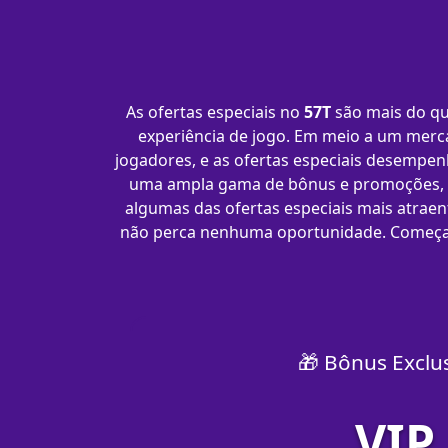
As ofertas especiais no
57T
são mais do qu
experiência de jogo. Em meio a um merca
jogadores, e as ofertas especiais desempen
uma ampla gama de bônus e promoções, in
algumas das ofertas especiais mais atraen
não perca nenhuma oportunidade. Começa
🎁 Bônus Exclu
VIP