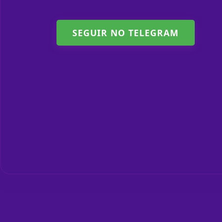
SEGUIR NO TELEGRAM