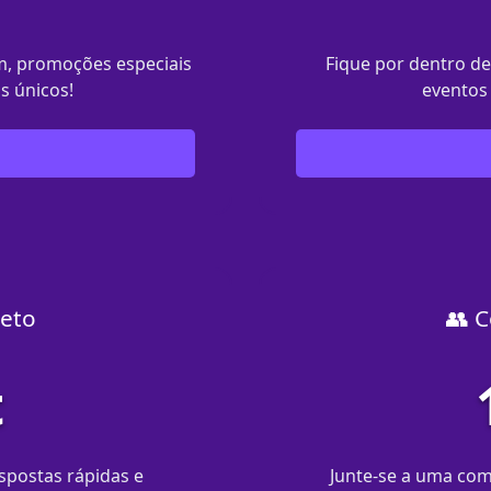
m, promoções especiais
Fique por dentro d
s únicos!
eventos
reto
👥 
t
espostas rápidas e
Junte-se a uma com