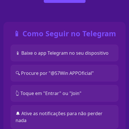
📱 Como Seguir no Telegram
📱 Baixe o app Telegram no seu dispositivo
🔍 Procure por "@57Win APPOficial"
👆 Toque em "Entrar" ou "Join"
🔔 Ative as notificações para não perder
nada