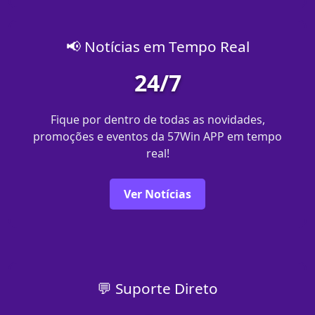
📢 Notícias em Tempo Real
24/7
Fique por dentro de todas as novidades,
promoções e eventos da 57Win APP em tempo
real!
Ver Notícias
💬 Suporte Direto