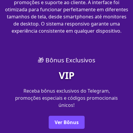
promoções e suporte ao cliente. A interface foi
otimizada para funcionar perfeitamente em diferentes
tamanhos de tela, desde smartphones até monitores
de desktop. O sistema responsivo garante uma
experiência consistente em qualquer dispositivo.
🎁 Bônus Exclusivos
VIP
Receba bônus exclusivos do Telegram,
promoções especiais e códigos promocionais
únicos!
Ver Bônus