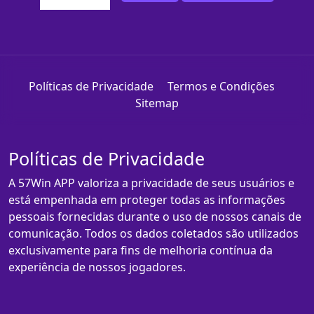
Políticas de Privacidade
Termos e Condições
Sitemap
Políticas de Privacidade
A 57Win APP valoriza a privacidade de seus usuários e
está empenhada em proteger todas as informações
pessoais fornecidas durante o uso de nossos canais de
comunicação. Todos os dados coletados são utilizados
exclusivamente para fins de melhoria contínua da
experiência de nossos jogadores.