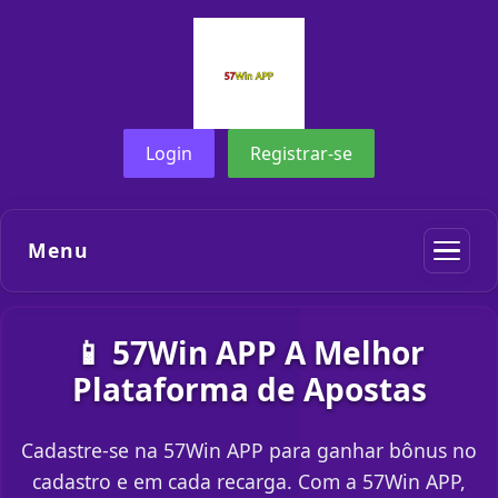
Login
Registrar-se
Menu
📱 57Win APP A Melhor
Plataforma de Apostas
Cadastre-se na 57Win APP para ganhar bônus no
cadastro e em cada recarga. Com a 57Win APP,