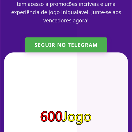
tem acesso a promoções incríveis e uma
experiência de jogo inigualável. Junte-se aos
vencedores agora!
SEGUIR NO TELEGRAM