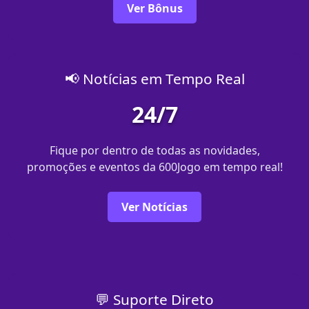
Ver Bônus
📢 Notícias em Tempo Real
24/7
Fique por dentro de todas as novidades,
promoções e eventos da 600Jogo em tempo real!
Ver Notícias
💬 Suporte Direto