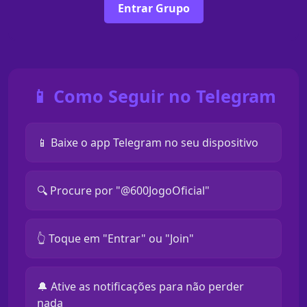
Entrar Grupo
📱 Como Seguir no Telegram
📱 Baixe o app Telegram no seu dispositivo
🔍 Procure por "@600JogoOficial"
👆 Toque em "Entrar" ou "Join"
🔔 Ative as notificações para não perder
nada