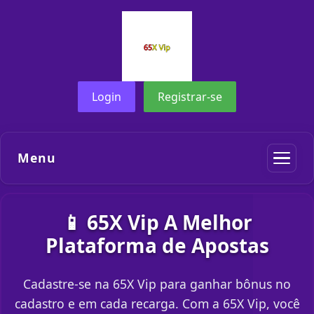
Login
Registrar-se
Menu
📱 65X Vip A Melhor
Plataforma de Apostas
Cadastre-se na 65X Vip para ganhar bônus no
cadastro e em cada recarga. Com a 65X Vip, você