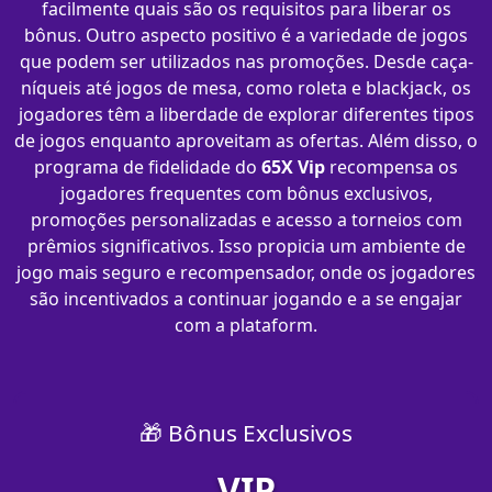
facilmente quais são os requisitos para liberar os
bônus. Outro aspecto positivo é a variedade de jogos
que podem ser utilizados nas promoções. Desde caça-
níqueis até jogos de mesa, como roleta e blackjack, os
jogadores têm a liberdade de explorar diferentes tipos
de jogos enquanto aproveitam as ofertas. Além disso, o
programa de fidelidade do
65X Vip
recompensa os
jogadores frequentes com bônus exclusivos,
promoções personalizadas e acesso a torneios com
prêmios significativos. Isso propicia um ambiente de
jogo mais seguro e recompensador, onde os jogadores
são incentivados a continuar jogando e a se engajar
com a plataform.
🎁 Bônus Exclusivos
VIP