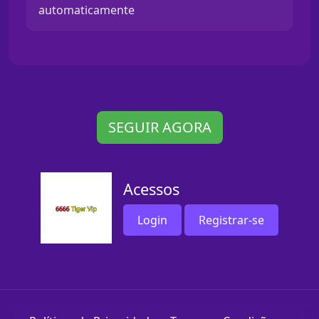
automaticamente
SEGUIR AGORA
Acessos
Login
Registrar-se