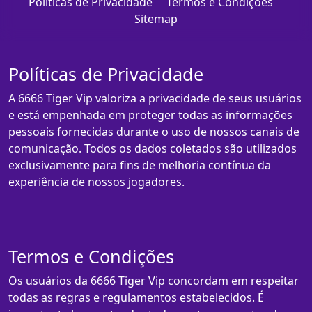
Políticas de Privacidade
Termos e Condições
Sitemap
Políticas de Privacidade
A 6666 Tiger Vip valoriza a privacidade de seus usuários
e está empenhada em proteger todas as informações
pessoais fornecidas durante o uso de nossos canais de
comunicação. Todos os dados coletados são utilizados
exclusivamente para fins de melhoria contínua da
experiência de nossos jogadores.
Termos e Condições
Os usuários da 6666 Tiger Vip concordam em respeitar
todas as regras e regulamentos estabelecidos. É