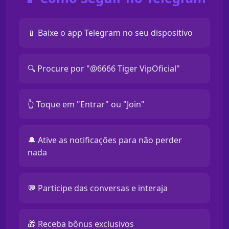
📱 Baixe o app Telegram no seu dispositivo
🔍 Procure por "@6666 Tiger VipOficial"
👆 Toque em "Entrar" ou "Join"
🔔 Ative as notificações para não perder
nada
💬 Participe das conversas e interaja
🎁 Receba bônus exclusivos