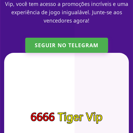
Vip, você tem acesso a promoções incríveis e uma
experiência de jogo inigualável. Junte-se aos
vencedores agora!
SEGUIR NO TELEGRAM