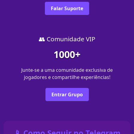
Falar Suporte
👥 Comunidade VIP
1000+
Junte-se a uma comunidade exclusiva de
jogadores e compartilhe experiências!
Entrar Grupo
📱 Como Seguir no Telegram