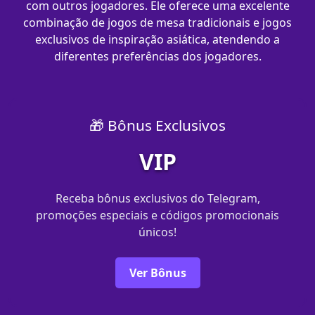
com outros jogadores. Ele oferece uma excelente
combinação de jogos de mesa tradicionais e jogos
exclusivos de inspiração asiática, atendendo a
diferentes preferências dos jogadores.
🎁 Bônus Exclusivos
VIP
Receba bônus exclusivos do Telegram,
promoções especiais e códigos promocionais
únicos!
Ver Bônus