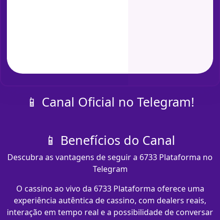
📱 Canal Oficial no Telegram!
📱 Benefícios do Canal
Descubra as vantagens de seguir a 6733 Plataforma no
Telegram
O cassino ao vivo da 6733 Plataforma oferece uma
experiência autêntica de cassino, com dealers reais,
interação em tempo real e a possibilidade de conversar