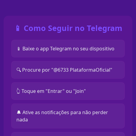
📱 Como Seguir no Telegram
📱 Baixe o app Telegram no seu dispositivo
🔍 Procure por "@6733 PlataformaOficial"
👆 Toque em "Entrar" ou "Join"
🔔 Ative as notificações para não perder
nada