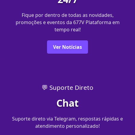
Fique por dentro de todas as novidades,
promoções e eventos da 677V Plataforma em
tempo real!
Ver Notícias
💬 Suporte Direto
Chat
Suporte direto via Telegram, respostas rápidas e
atendimento personalizado!