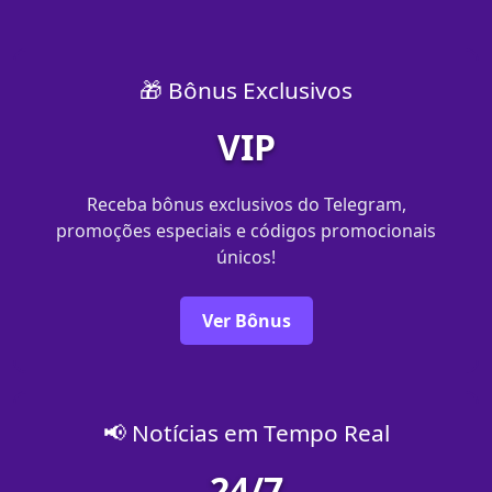
🎁 Bônus Exclusivos
VIP
Receba bônus exclusivos do Telegram,
promoções especiais e códigos promocionais
únicos!
Ver Bônus
📢 Notícias em Tempo Real
24/7