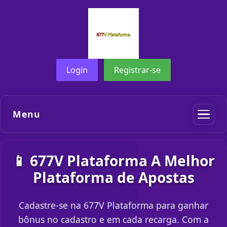
Login
Registrar-se
Menu
📱 677V Plataforma A Melhor
Plataforma de Apostas
Cadastre-se na 677V Plataforma para ganhar
bônus no cadastro e em cada recarga. Com a