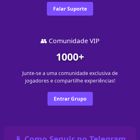
Falar Suporte
👥 Comunidade VIP
1000+
Junte-se a uma comunidade exclusiva de
jogadores e compartilhe experiências!
Entrar Grupo
📱 Como Seguir no Telegram