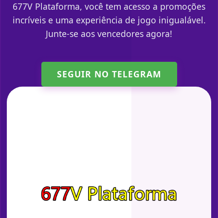
677V Plataforma, você tem acesso a promoções
incríveis e uma experiência de jogo inigualável.
Junte-se aos vencedores agora!
SEGUIR NO TELEGRAM