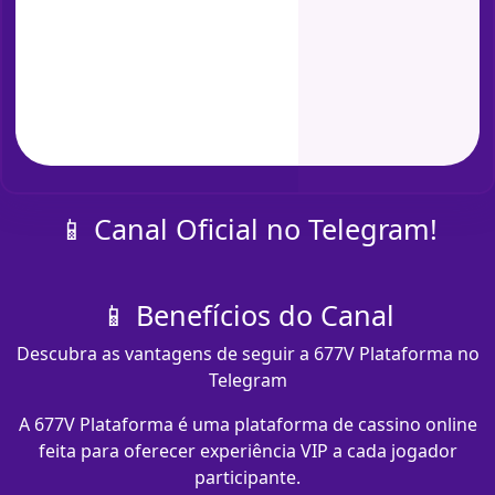
📱 Canal Oficial no Telegram!
📱 Benefícios do Canal
Descubra as vantagens de seguir a 677V Plataforma no
Telegram
A 677V Plataforma é uma plataforma de cassino online
feita para oferecer experiência VIP a cada jogador
participante.