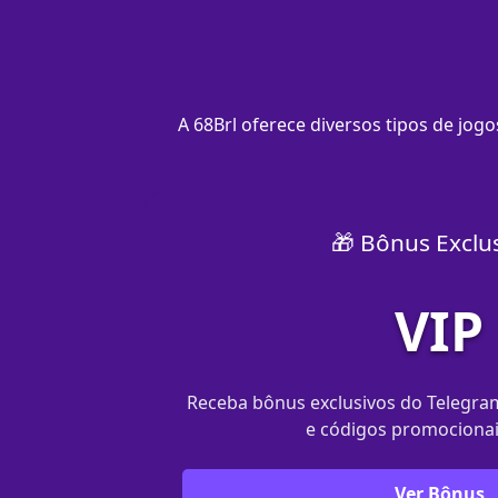
A 68Brl oferece diversos tipos de jog
🎁 Bônus Exclu
VIP
Receba bônus exclusivos do Telegra
e códigos promocionai
Ver Bônus