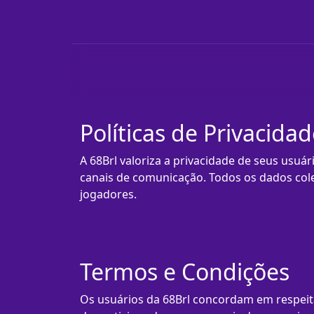
Políticas de Privacida
A 68Brl valoriza a privacidade de seus usu
canais de comunicação. Todos os dados cole
jogadores.
Termos e Condições
Os usuários da 68Brl concordam em respeita