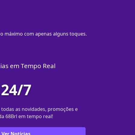
ir ao máximo com apenas alguns toques.
cias em Tempo Real
24/7
e todas as novidades, promoções e
da 68Brl em tempo real!
Ver Notícias