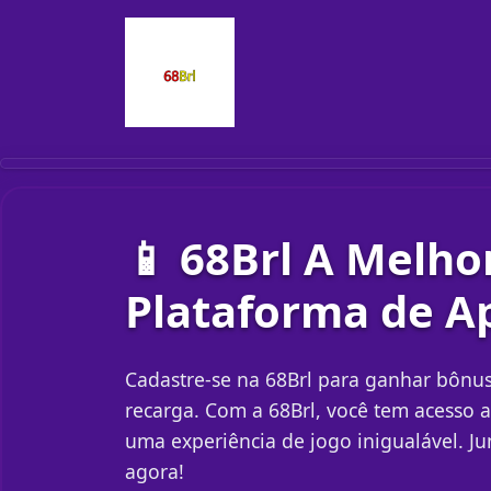
📱 68Brl A Melho
Plataforma de A
Cadastre-se na 68Brl para ganhar bônu
recarga. Com a 68Brl, você tem acesso a
uma experiência de jogo inigualável. J
agora!