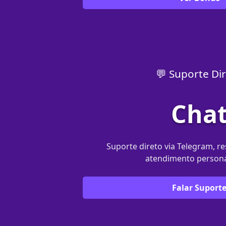
💬 Suporte Di
Cha
Suporte direto via Telegram, r
atendimento persona
Falar Suport