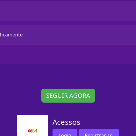
a
aticamente
SEGUIR AGORA
Acessos
Login
Registrar-se