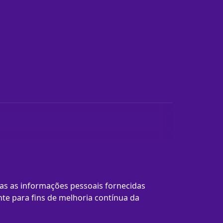
as as informações pessoais fornecidas
te para fins de melhoria contínua da