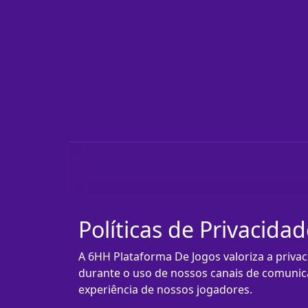
Políticas de Privacida
A 6HH Plataforma De Jogos valoriza a priv
durante o uso de nossos canais de comunica
experiência de nossos jogadores.