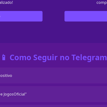
lizado!
compa
e
📱 Como Seguir no Telegram
ositivo
 JogosOficial"