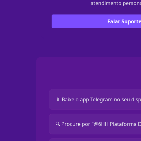
atendimento persona
Falar Suport
📱 Baixe o app Telegram no seu disp
🔍 Procure por "@6HH Plataforma De