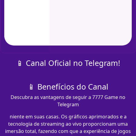
📱 Canal Oficial no Telegram!
📱 Benefícios do Canal
Descubra as vantagens de seguir a 7777 Game no
Telegram
niente em suas casas. Os gráficos aprimorados e a
tecnologia de streaming ao vivo proporcionam uma
imersão total, fazendo com que a experiência de jogos