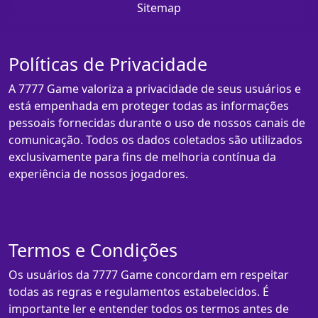
Sitemap
Políticas de Privacidade
A 7777 Game valoriza a privacidade de seus usuários e
está empenhada em proteger todas as informações
pessoais fornecidas durante o uso de nossos canais de
comunicação. Todos os dados coletados são utilizados
exclusivamente para fins de melhoria contínua da
experiência de nossos jogadores.
Termos e Condições
Os usuários da 7777 Game concordam em respeitar
todas as regras e regulamentos estabelecidos. É
importante ler e entender todos os termos antes de