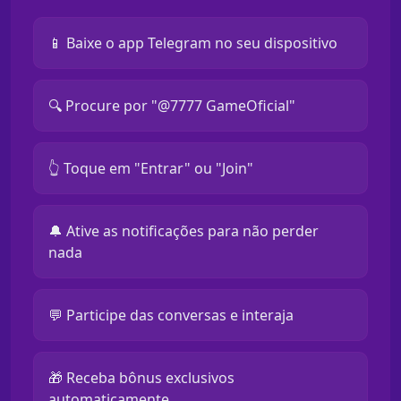
📱 Baixe o app Telegram no seu dispositivo
🔍 Procure por "@7777 GameOficial"
👆 Toque em "Entrar" ou "Join"
🔔 Ative as notificações para não perder
nada
💬 Participe das conversas e interaja
🎁 Receba bônus exclusivos
automaticamente