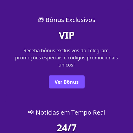
🎁 Bônus Exclusivos
VIP
Receba bônus exclusivos do Telegram,
promoções especiais e códigos promocionais
únicos!
Ver Bônus
📢 Notícias em Tempo Real
24/7