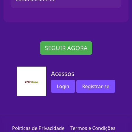
SEGUIR AGORA
Acessos
Login
Registrar-se
Políticas de Privacidade
Termos e Condições