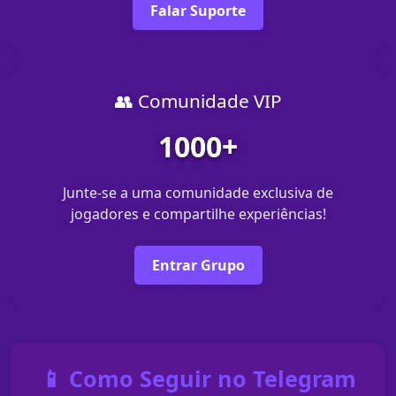
Falar Suporte
👥 Comunidade VIP
1000+
Junte-se a uma comunidade exclusiva de
jogadores e compartilhe experiências!
Entrar Grupo
📱 Como Seguir no Telegram