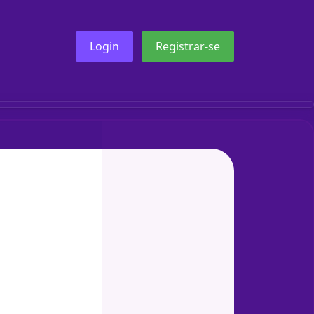
Login
Registrar-se