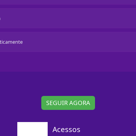
a
aticamente
SEGUIR AGORA
Acessos