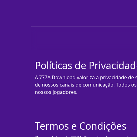
Políticas de Privacida
A 777A Download valoriza a privacidade de
de nossos canais de comunicação. Todos os 
nossos jogadores.
Termos e Condições