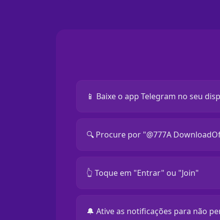
📱 Baixe o app Telegram no seu disp
🔍 Procure por "@777A DownloadOfi
👆 Toque em "Entrar" ou "Join"
🔔 Ative as notificações para não p