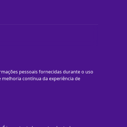
ormações pessoais fornecidas durante o uso
e melhoria contínua da experiência de