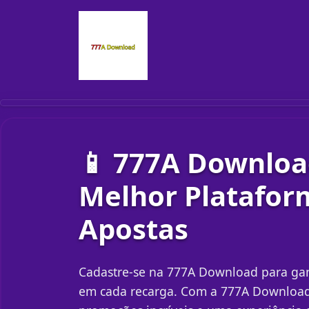
📱 777A Downloa
Melhor Platafor
Apostas
Cadastre-se na 777A Download para ga
em cada recarga. Com a 777A Download