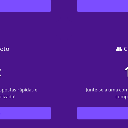
reto
👥 
t
espostas rápidas e
Junte-se a uma com
lizado!
compa
e