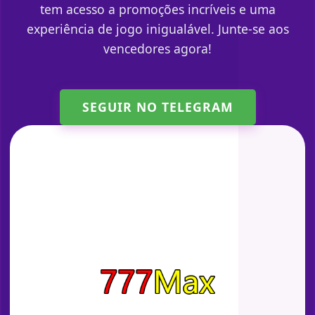
tem acesso a promoções incríveis e uma
experiência de jogo inigualável. Junte-se aos
vencedores agora!
SEGUIR NO TELEGRAM