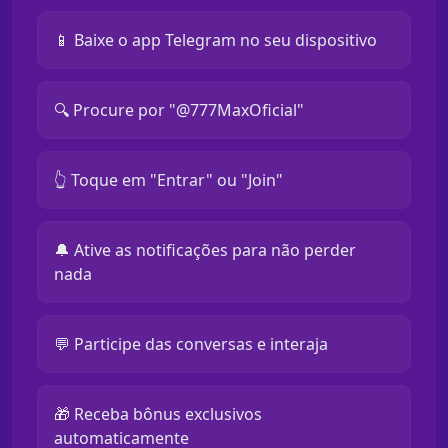
📱 Baixe o app Telegram no seu dispositivo
🔍 Procure por "@777MaxOficial"
👆 Toque em "Entrar" ou "Join"
🔔 Ative as notificações para não perder
nada
💬 Participe das conversas e interaja
🎁 Receba bônus exclusivos
automaticamente