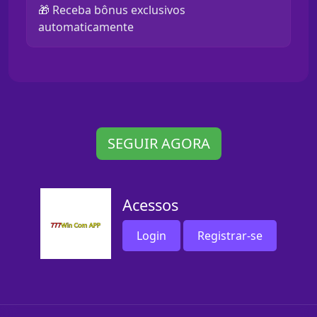
🎁 Receba bônus exclusivos
automaticamente
SEGUIR AGORA
Acessos
Login
Registrar-se