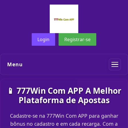
Login
Registrar-se
Menu
📱 777Win Com APP A Melhor
Plataforma de Apostas
Cadastre-se na 777Win Com APP para ganhar
bônus no cadastro e em cada recarga. Com a