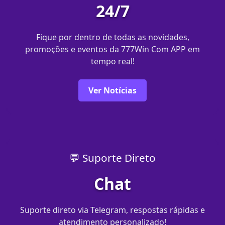
24/7
Fique por dentro de todas as novidades,
promoções e eventos da 777Win Com APP em
tempo real!
Ver Notícias
💬 Suporte Direto
Chat
Suporte direto via Telegram, respostas rápidas e
atendimento personalizado!