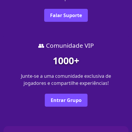
Falar Suporte
👥 Comunidade VIP
1000+
Junte-se a uma comunidade exclusiva de
jogadores e compartilhe experiências!
Entrar Grupo