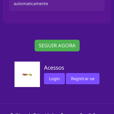
automaticamente
SEGUIR AGORA
Acessos
Login
Registrar-se