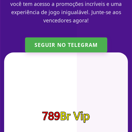
você tem acesso a promoções incríveis e uma
experiência de jogo inigualável. Junte-se aos
vencedores agora!
SEGUIR NO TELEGRAM