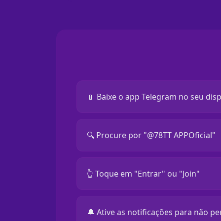
📱 Baixe o app Telegram no seu disp
🔍 Procure por "@78TT APPOficial"
👆 Toque em "Entrar" ou "Join"
🔔 Ative as notificações para não p