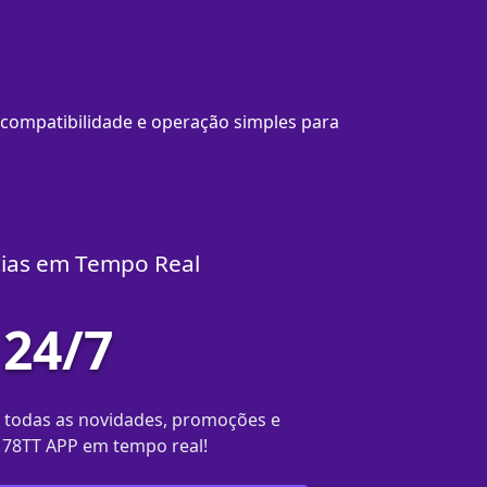
 compatibilidade e operação simples para
cias em Tempo Real
24/7
e todas as novidades, promoções e
 78TT APP em tempo real!