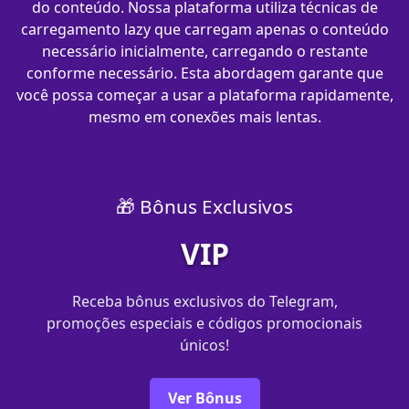
do conteúdo. Nossa plataforma utiliza técnicas de
carregamento lazy que carregam apenas o conteúdo
necessário inicialmente, carregando o restante
conforme necessário. Esta abordagem garante que
você possa começar a usar a plataforma rapidamente,
mesmo em conexões mais lentas.
🎁 Bônus Exclusivos
VIP
Receba bônus exclusivos do Telegram,
promoções especiais e códigos promocionais
únicos!
Ver Bônus