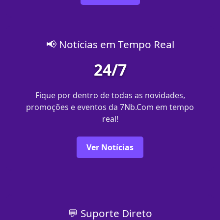
📢 Notícias em Tempo Real
24/7
Fique por dentro de todas as novidades,
promoções e eventos da 7Nb.Com em tempo
real!
Ver Notícias
💬 Suporte Direto