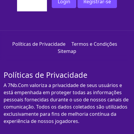
Login
Registrar-se
Políticas de Privacidade
Termos e Condições
Sitemap
Políticas de Privacidade
A 7Nb.Com valoriza a privacidade de seus usuários e
está empenhada em proteger todas as informações
pessoais fornecidas durante o uso de nossos canais de
comunicação. Todos os dados coletados são utilizados
exclusivamente para fins de melhoria contínua da
experiência de nossos jogadores.