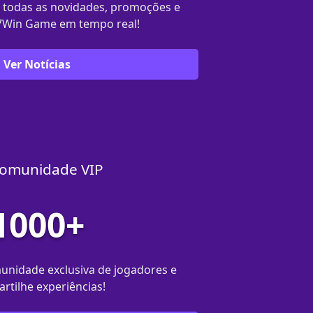
e todas as novidades, promoções e
7Win Game em tempo real!
Ver Notícias
Comunidade VIP
1000+
unidade exclusiva de jogadores e
rtilhe experiências!