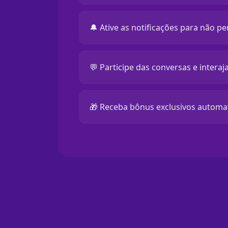
🔔 Ative as notificações para não p
💬 Participe das conversas e interaj
🎁 Receba bônus exclusivos autom