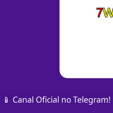
📱 Canal Oficial no Telegram!