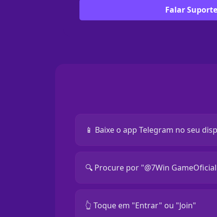
Falar Suport
📱 Baixe o app Telegram no seu disp
🔍 Procure por "@7Win GameOficial
👆 Toque em "Entrar" ou "Join"