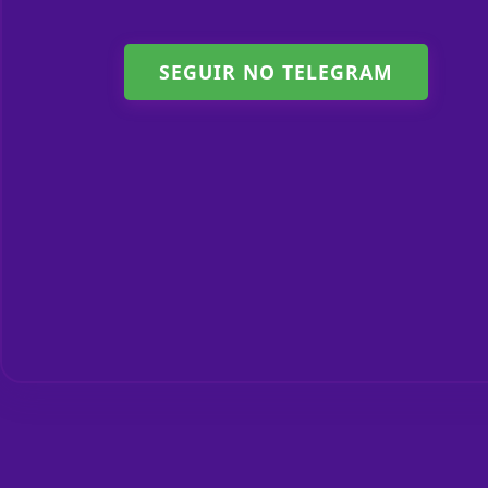
SEGUIR NO TELEGRAM