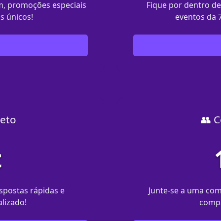
m, promoções especiais
Fique por dentro d
s únicos!
eventos da 
reto
👥 
t
espostas rápidas e
Junte-se a uma com
lizado!
compa