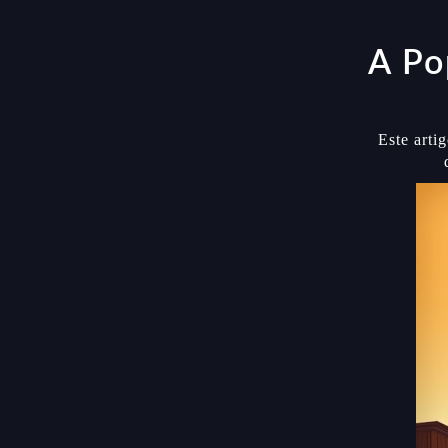
A Po
Este arti