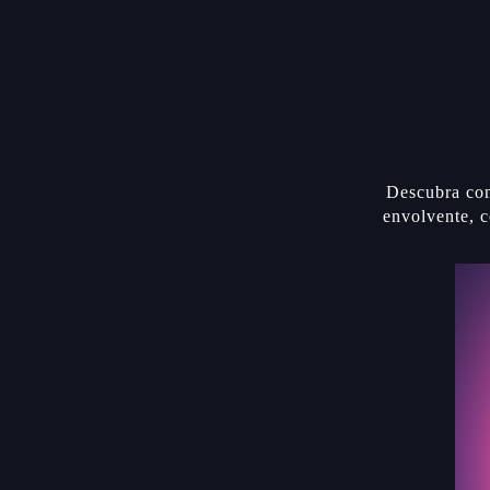
Descubra com
envolvente, c