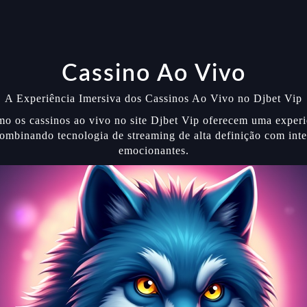
Cassino Ao Vivo
A Experiência Imersiva dos Cassinos Ao Vivo no Djbet Vip
o os cassinos ao vivo no site Djbet Vip oferecem uma experi
ombinando tecnologia de streaming de alta definição com inte
emocionantes.