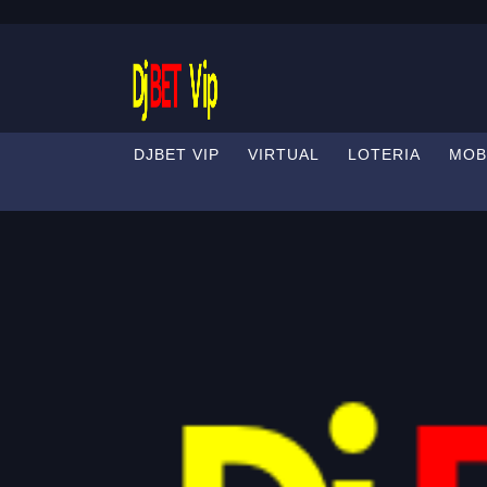
DJBET VIP
VIRTUAL
LOTERIA
MOB