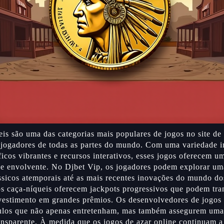
is são uma das categorias mais populares de jogos no site de
 jogadores de todas as partes do mundo. Com uma variedade 
ficos vibrantes e recursos interativos, esses jogos oferecem u
e envolvente. No Djbet Vip, os jogadores podem explorar um
ssicos atemporais até as mais recentes inovações do mundo d
os caça-níqueis oferecem jackpots progressivos que podem tr
estimento em grandes prêmios. Os desenvolvedores de jogos
ítulos que não apenas entretenham, mas também assegurem uma
ransparente. À medida que os jogos de azar online continuam a 