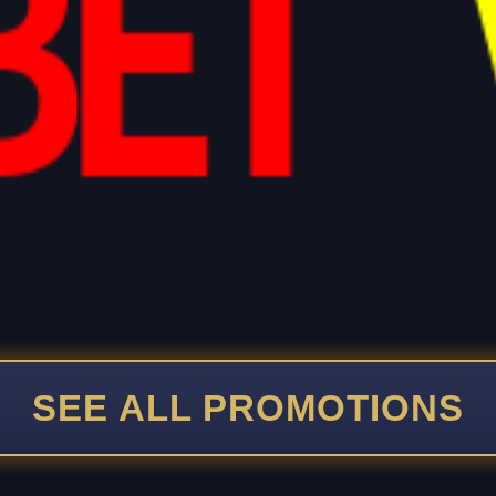
SEE ALL PROMOTIONS